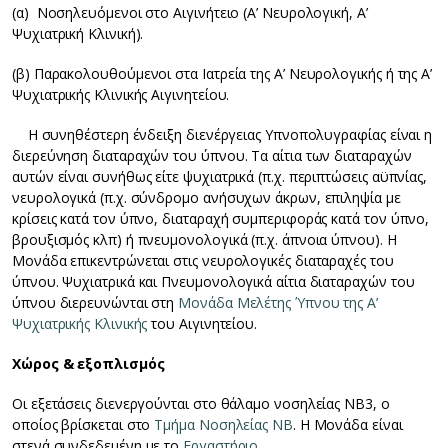
(α) Νοσηλευόμενοι στο Αιγινήτειο (Α’ Νευρολογική, Α’
Ψυχιατρική Κλινική).
(β) Παρακολουθούμενοι στα Ιατρεία της Α’ Νευρολογικής ή της Α’
Ψυχιατρικής Κλινικής Αιγινητείου.
Η συνηθέστερη ένδειξη διενέργειας Υπνοπολυγραφίας είναι η
διερεύνηση διαταραχών του ύπνου. Τα αίτια των διαταραχών
αυτών είναι συνήθως είτε ψυχιατρικά (π.χ. περιπτώσεις αϋπνίας,
νευρολογικά (π.χ. σύνδρομο ανήσυχων άκρων, επιληψία με
κρίσεις κατά τον ύπνο, διαταραχή συμπεριφοράς κατά τον ύπνο,
βρουξισμός κλπ) ή πνευμονολογικά (π.χ. άπνοια ύπνου). Η
Μονάδα επικεντρώνεται στις νευρολογικές διαταραχές του
ύπνου. Ψυχιατρικά και Πνευμονολογικά αίτια διαταραχών του
ύπνου διερευνώνται στη
Μονάδα Μελέτης Ύπνου της Α’
Ψυχιατρικής Κλινικής
του Αιγινητείου.
Χώρος & εξοπλισμός
Οι εξετάσεις διενεργούνται στο θάλαμο νοσηλείας ΝΒ3, ο
οποίος βρίσκεται στο
Τμήμα Νοσηλείας ΝΒ
. Η Μονάδα είναι
στενά συνδεδεμένη με το
Εργαστήριο