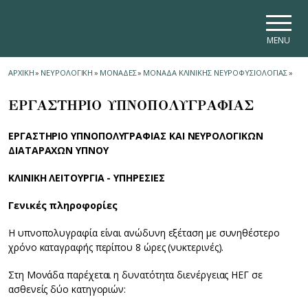
Skip to main navigation
Skip to main content
Skip to page footer
MENU
ΑΡΧΙΚΗ
»
ΝΕΥΡΟΛΟΓΙΚΗ
»
ΜΟΝΑΔΕΣ
»
ΜΟΝΑΔΑ ΚΛΙΝΙΚΗΣ ΝΕΥΡΟΦΥΣΙΟΛΟΓΙΑΣ
»
ΕΡΓΑΣΤΗΡΙΟ ΥΠΝΟΠΟΛΥΓΡΑΦΙΑΣ
ΕΡΓΑΣΤΗΡΙΟ ΥΠΝΟΠΟΛΥΓΡΑΦΙΑΣ ΚΑΙ ΝΕΥΡΟΛΟΓΙΚΩΝ
ΔΙΑΤΑΡΑΧΩΝ ΥΠΝΟΥ
ΚΛΙΝΙΚΗ ΛΕΙΤΟΥΡΓΙΑ - ΥΠΗΡΕΣΙΕΣ
Γενικές πληροφορίες
Η υπνοπολυγραφία είναι ανώδυνη εξέταση με συνηθέστερο
χρόνο καταγραφής περίπου 8 ώρες (νυκτερινές).
Στη Μονάδα παρέχεται η δυνατότητα διενέργειας ΗΕΓ σε
ασθενείς δύο κατηγοριών: