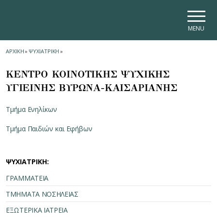
Skip to main navigation
Skip to main content
Skip to page footer
MENU
ΑΡΧΙΚΗ
»
ΨΥΧΙΑΤΡΙΚΗ
»
ΚΕΝΤΡΟ ΚΟΙΝΟΤΙΚΗΣ ΨΥΧΙΚΗΣ
ΥΓΙΕΙΝΗΣ ΒΥΡΩΝΑ-ΚΑΙΣΑΡΙΑΝΗΣ
Τμήμα Ενηλίκων
Τμήμα Παιδιών και Εφήβων
ΨΥΧΙΑΤΡΙΚΗ:
ΓΡΑΜΜΑΤΕΙΑ
ΤΜΗΜΑΤΑ ΝΟΣΗΛΕΙΑΣ
ΕΞΩΤΕΡΙΚΑ ΙΑΤΡΕΙΑ