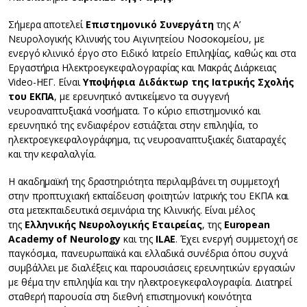
Σήμερα αποτελεί
Επιστημονικό Συνεργάτη
της Α’
Νευρολογικής Κλινικής του Αιγινητείου Νοσοκομείου, με
ενεργό κλινικό έργο στο Ειδικό Ιατρείο Επιληψίας, καθώς και στα
Εργαστήρια Ηλεκτροεγκεφαλογραφίας και Μακράς Διάρκειας
Video-ΗΕΓ. Είναι
Υποψήφια Διδάκτωρ της Ιατρικής Σχολής
του ΕΚΠΑ
, με ερευνητικό αντικείμενο τα συγγενή
νευροαναπτυξιακά νοσήματα. Το κύριο επιστημονικό και
ερευνητικό της ενδιαφέρον εστιάζεται στην επιληψία, το
ηλεκτροεγκεφαλογράφημα, τις νευροαναπτυξιακές διαταραχές
και την κεφαλαλγία.
Η ακαδημαϊκή της δραστηριότητα περιλαμβάνει τη συμμετοχή
στην προπτυχιακή εκπαίδευση φοιτητών Ιατρικής του ΕΚΠΑ και
στα μετεκπαιδευτικά σεμινάρια της Κλινικής. Είναι μέλος
της
Ελληνικής Νευρολογικής Εταιρείας
, της
European
Academy of Neurology
και της
ILAE
. Έχει ενεργή συμμετοχή σε
παγκόσμια, πανευρωπαϊκά και ελλαδικά συνέδρια όπου συχνά
συμβάλλει με διαλέξεις και παρουσιάσεις ερευνητικών εργασιών
με θέμα την επιληψία και την ηλεκτροεγκεφαλογραφία. Διατηρεί
σταθερή παρουσία στη διεθνή επιστημονική κοινότητα