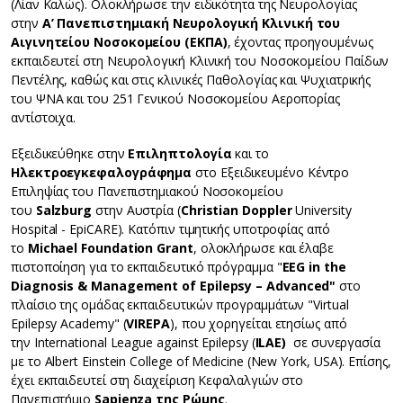
(Λίαν Καλώς). Ολοκλήρωσε την ειδικότητα της Νευρολογίας
στην
Α’ Πανεπιστημιακή Νευρολογική Κλινική του
Αιγινητείου Νοσοκομείου (ΕΚΠΑ)
, έχοντας προηγουμένως
εκπαιδευτεί στη Νευρολογική Κλινική του Νοσοκομείου Παίδων
Πεντέλης, καθώς και στις κλινικές Παθολογίας και Ψυχιατρικής
του ΨΝΑ και του 251 Γενικού Νοσοκομείου Αεροπορίας
αντίστοιχα.
Εξειδικεύθηκε στην
Επιληπτολογία
και το
Ηλεκτροεγκεφαλογράφημα
στο Εξειδικευμένο Κέντρο
Επιληψίας του Πανεπιστημιακού Νοσοκομείου
του
Salzburg
στην Αυστρία (
Christian Doppler
University
Hospital - EpiCARE). Κατόπιν τιμητικής υποτροφίας από
το
Michael Foundation Grant
, ολοκλήρωσε και έλαβε
πιστοποίηση για το εκπαιδευτικό πρόγραμμα "
EEG in the
Diagnosis & Management of Epilepsy – Advanced"
στο
πλαίσιο της ομάδας εκπαιδευτικών προγραμμάτων "Virtual
Epilepsy Academy" (
VIREPA
), που χορηγείται ετησίως από
την International League against Epilepsy (
ILAE)
σε συνεργασία
με το Albert Einstein College of Medicine (New York, USA). Επίσης,
έχει εκπαιδευτεί στη διαχείριση Κεφαλαλγιών στο
Πανεπιστήμιο
Sapienza της Ρώμης
.