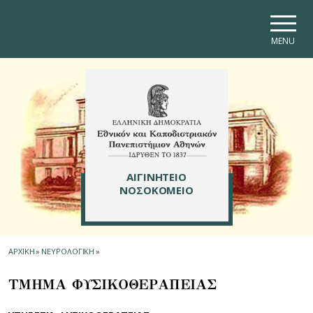
Skip to main navigation
Skip to main content
Skip to page footer
MENU
ΑΙΓΙΝΗΤΕΙΟ
ΝΟΣΟΚΟΜΕΙΟ
ΑΡΧΙΚΗ
»
ΝΕΥΡΟΛΟΓΙΚΗ
»
ΤΜΗΜΑ ΦΥΣΙΚΟΘΕΡΑΠΕΙΑΣ