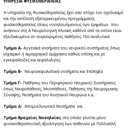
ΥΠΗΡΕΣΙΑ ΦΥΣΙΚΟΘΕΡΑΠΕΙΑΣ
Η υπηρεσία της Φυσικοθεραπείας έχει σαν στόχο τον σχεδιασμό
και την εκτέλεση εξατομικευμένου προγράμματος
φυσικοθεραπείας στους νοσηλευόμενους των τμημάτων που
ανήκουν στη Α΄ Νευρολογική Κλινική καθένα από τα οποία είναι
εξειδικευμένα σε συγκεκριμένες παθήσεις. Πιο αναλυτικά:
Τμήμα Α-
Αγγειακά νοσήματα του νευρικού συστήματος όπως
ισχαιμικό ή αιμορραγικό έμφρακτο καθώς επίσης και με
εγκεφαλίτιδες και κεφαλαλγίες.
Τμήμα Β-
Νευροεκφυλιστικά νοσήματα και Επιληψία
Τμήμα Γ-
Παθήσεις του Περιφερικού Νευρικού Συστήματος
όπως Νευροπάθειες, Μυοπάθειες, Παθήσεις της Νευρομυικής
Σύναψης, Νοσήματα του Κινητικού Νευρώνα κ.α..
Τμήμα Δ-
Απομυελινωτικά Νοσήματα και
Τμήμα
Βραχείας Νοσηλείας
στο οποίο γίνεται μόνο
φυσικοθεραπευτική αξιολόγηση των ασθενών με Πολλαπλή