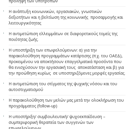
πρόληψη των υποτροπών
Η ανάπτυξη κοινωνικών, εργασιακών, γνωστικών
δεξιοτήτων και η βελτίωση της κοινωνικής προσαρμογής και
λειτουργικότητας
Η αντιμετώπιση ελλειμμάτων σε διαφορετικούς τομείς της
ποιότητας ζωής.
Η υποστήριξη των επωφελούμενων: α) για την
παρακολούθηση προγραμμάτων κατάρτισης (π.χ. του ΟΑΕΔ),
προκειμένου να αποκτήσουν επαγγελματικά προσόντα που
θα ενισχύσουν την εργασιακή τους αποκατάσταση και β) για
την προώθηση κυρίως σε υποστηριζόμενες μορφές εργασίας.
H αντιμετώπιση του στίγματος της ψυχικής νόσου και του
αυτοστιγματισμού
Η παρακολούθηση των μελών μας μετά την ολοκλήρωση του
προγράμματος (follow-up)
Η υποστήριξη/ συμβουλευτική/ ψυχοεκπαίδευση –
συμπεριφορική θεραπεία των συγγενών των
επωφελούμενων