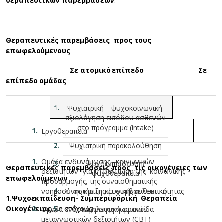
θεραπευτικών παρεμβάσεων
.
Θεραπευτικές παρεμβάσεις προς τους
επωφελούμενους
Σε ατομικό επίπεδο Σε
επίπεδο ομάδας
Ψυχιατρική – ψυχοκοινωνική
αξιολόγηση εισόδου ασθενών
στο πρόγραμμα (intake)
Εργοθεραπεία
Ψυχιατρική παρακολούθηση
Ομάδα ενδυνάμωσης κοινωνικών
Ψυχοεκπαίδευση/
Θεραπευτικές παρεμβάσεις προς τις οικογένειες των
δεξιοτήτων για τη βελτίωση της κοινωνικής
ψυχοθεραπεία
επωφελούμενων
προσαρμογής, της συναισθηματικής
νοημοσύνης και της ψυχικής ανθεκτικότητας
Υποστήριξη και συμβουλευτική
1.Ψυχοεκπαίδευση- Συμπεριφορική Θεραπεία
Οικογένειας
, με στόχους:
Ομάδα ενδυνάμωσης γνωστικών
Νοσηλευτική φροντίδα
μεταγνωστικών δεξιοτήτων (CBT)