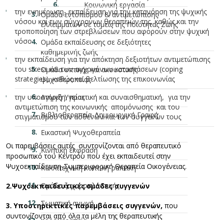
Κοινωνική εργασία
την ενημέρωση- εκπαίδευση για την κατανόηση της ψυχικής
Ομάδα εντοπισμού & αντιμετώπισης
νόσου και των σύγχρονων θεραπειών της, καθώς και την
ελλειμμάτων σε τομείς της Ποιότητας Ζωής
τροποποίηση των στρεβλώσεων που αφορούν στην ψυχική
νόσο
Ομάδα εκπαίδευσης σε δεξιότητες
καθημερινής ζωής
την εκπαίδευση για την απόκτηση δεξιοτήτων αντιμετώπισης
του stress και των αγχογόνων καταστάσεων (coping
Ομάδα οπτικής και ακουστικής
strategies), καθώς και βελτίωσης της επικοινωνίας
ψυχοθεραπείας
την υποστήριξη, πρακτική και συναισθηματική, για την
Αγωγή Υγείας
αντιμετώπιση της κοινωνικής απομόνωσης και του
Βιβλιοθεραπεία-Δημιουργική Γραφή
στιγματισμού των ασθενών και των συγγενών τους
Εικαστική Ψυχοθεραπεία
Οι παρεμβάσεις αυτές συντονίζονται από θεραπευτικό
Κινητική έκφραση
προσωπικό του Κέντρου που έχει εκπαιδευτεί στην
Ψυχοεκπαίδευση-Συμπεριφορική Θεραπεία Οικογένειας.
Καλλιτεχνική κοπτική-ραπτική
Ομάδα ζαχαροπλαστικής
2.
Ψυχοεκπαιδευτικές ομάδες συγγενών
Σωματική αγωγή
3. Υποσ
τηρικτικές παρεμβάσεις συγγενών,
που
συντονίζονται από όλα τα μέλη της θεραπευτικής