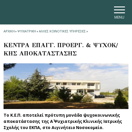
Skip to main navigation
Skip to main content
Skip to page footer
MENU
ΑΡΧΙΚΗ
»
ΨΥΧΙΑΤΡΙΚΗ
»
ΑΛΛΕΣ ΚΟΙΝΟΤΙΚΕΣ ΥΠΗΡΕΣΙΕΣ
»
ΚΕΝΤΡΑ ΕΠΑΓΓ. ΠΡΟΕΡΓ. & ΨΥΧΟΚ/
ΚΗΣ ΑΠΟΚΑΤΑΣΤΑΣΗΣ
Το Κ.Ε.Π. αποτελεί πρότυπη μονάδα ψυχοκοινωνικής
αποκατάστασης της Α΄ Ψυχιατρικής Κλινικής Ιατρικής
Σχολής του ΕΚΠΑ, στο Αιγινήτειο Νοσοκομείο.