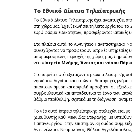
Το Εθνικό Δίκτυο Τηλεϊατρικής
Το Εθνικό Δίκτυο Τηλεϊατρικής έχει αναπτυχθεί απ
στη χώρα μας. Έχει ξεκινήσει τη λειτουργία του τ
ευρύ φάσμα ειδικοτήτων, προσφέροντας ιατρικές υ
Στα πλαίσια αυτά, το Αιγινήτειο Πανεπιστημιακό Ν
συνεχίζοντας να προσφέρουν ιατρικές υπηρεσίες υ
απομακρυσμένες περιοχές της χώρας μας, δημιούργη
νέο
«Ιατρείο Μνήμης, Άνοιας και νόσου Πάρκ
Στο ιατρείο αυτό εξετάζονται μέσω τηλεϊατρικής α
νησιά του Αιγαίου και αιτιώνται διαταραχές μνήμη
αποκτούν άμεση και ασφαλή πρόσβαση σε εξειδικευ
συμβουλευτικά και εκπαιδευτικά το έργο των ιατρώ
βάθμια περίθαλψη, σχετικά με τη διάγνωση, αντιμ
Το νέο αυτό Ιατρείο τηλεϊατρικής, στελεχώνεται μ
(Διευθυντής Καθ. Λεωνίδας Στεφανής), με υπεύθυ
Παπαγεωργίου. Στην επιστημονική ομάδα συμμετέχ
Αντωνέλλου, Νευρολόγος, Θάλεια Αγγελόπουλου, 