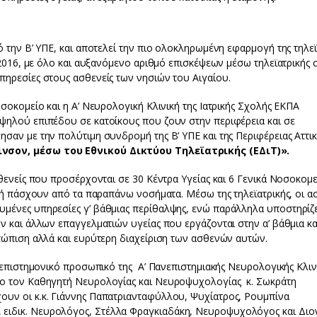
ό την Β’ ΥΠΕ, και αποτελεί την πιο ολοκληρωμένη εφαρμογή της τηλεϊ
ο 2016, με όλο και αυξανόμενο αριθμό επισκέψεων μέσω τηλεϊατρικής 
πηρεσίες στους ασθενείς των νησιών του Αιγαίου.
οσοκομείο και η Α’ Νευρολογική Κλινική της Ιατρικής Σχολής ΕΚΠΑ
ψηλού επιπέδου σε κατοίκους που ζουν στην περιφέρεια και σε
σαν με την πολύτιμη συνδρομή της Β’ ΥΠΕ και της Περιφέρειας Αττικ
ινσον, μέσω του Εθνικού Δικτύου Τηλεϊατρικής (ΕΔιΤ)».
σθενείς που προσέρχονται σε 30 Κέντρα Υγείας και 6 Γενικά Νοσοκομε
ς ή πάσχουν από τα παραπάνω νοσήματα. Μέσω της τηλεϊατρικής, οι α
μένες υπηρεσίες γ’ βάθμιας περίθαλψης, ενώ παράλληλα υποστηρίζε
ν και άλλων επαγγελματιών υγείας που εργάζονται στην α’ βάθμια και
ετώπιση αλλά και ευρύτερη διαχείριση των ασθενών αυτών.
ε επιστημονικό προσωπικό της Α’ Πανεπιστημιακής Νευρολογικής Κλιν
νο τον Καθηγητή Νευρολογίας και Νευροψυχολογίας κ. Σωκράτη
ουν οι κ.κ. Γιάννης Παπατριανταφύλλου, Ψυχίατρος, Ρουμπίνα
ειδικ. Νευρολόγος, Στέλλα Φραγκιαδάκη, Νευροψυχολόγος και Διο