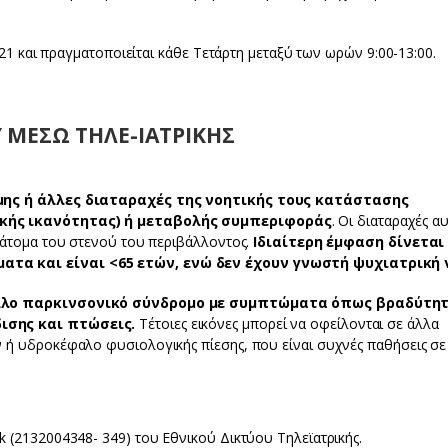
021 και πραγματοποιείται κάθε Τετάρτη μεταξύ των ωρών 9:00-13:00.
Υ ΜΕΣΩ ΤΗΛΕ-ΙΑΤΡΙΚΗΣ
ήμης ή άλλες διαταραχές της νοητικής τους κατάστασης
ικής ικανότητας) ή μεταβολής συμπεριφοράς
. Οι διαταραχές α
 άτομα του στενού του περιβάλλοντος.
Ιδιαίτερη έμφαση δίνεται
τα και είναι <65 ετών, ενώ δεν έχουν γνωστή ψυχιατρική 
άλλο παρκινσονικό σύνδρομο με συμπτώματα όπως βραδύτη
ισης και πτώσεις.
Τέτοιες εικόνες μπορεί να οφείλονται σε άλλα
 ή υδροκέφαλο φυσιολογικής πίεσης, που είναι συχνές παθήσεις σε
 (2132004348- 349) του Εθνικού Δικτύου Τηλεϊατρικής.