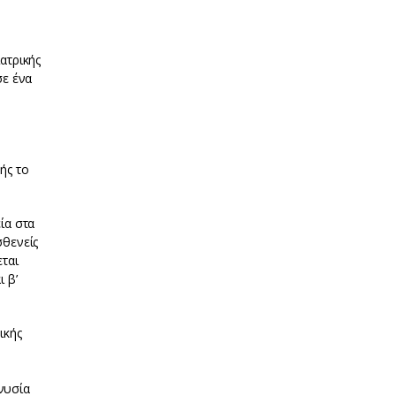
ατρικής
σε ένα
ής το
ία στα
σθενείς
ται
 β’
ικής
νυσία