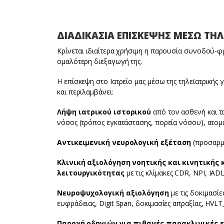
ΔΙΑΔΙΚΑΣΙΑ ΕΠΙΣΚΕΨΗΣ ΜΕΣΩ ΤΗΛ
Κρίνεται ιδιαίτερα χρήσιμη η παρουσία συνοδού-φρο
ομαλότερη διεξαγωγή της.
Η επίσκεψη στο Ιατρείο μας μέσω της τηλεϊατρικής 
και περιλαμβάνει:
Λήψη ιατρικού ιστορικού
από τον ασθενή και τ
νόσος (τρόπος εγκατάστασης, πορεία νόσου), ατομι
Αντικειμενική νευρολογική εξέταση
(προσαρμο
Κλινική αξιολόγηση νοητικής και κινητική
λειτουργικότητας
με τις κλίμακες CDR, NPI, IA
Νευροψυχολογική αξιολόγηση
με τις δοκιμασίε
ευφράδειας, Digit Span, δοκιμασίες απραξίας, HVL
Παροχή οδηγιών για πιθανές παρακλινικές 