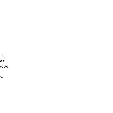
υτές
 σε
νόσο.
τα