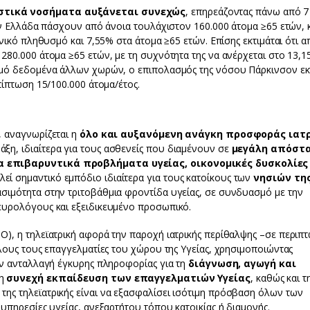
στικά νοσήματα αυξάνεται συνεχώς
, επηρεάζοντας πάνω από 7
ην Ελλάδα πάσχουν από άνοια τουλάχιστον 160.000 άτομα ≥65 ετών, κ
νικό πληθυσμό και 7,55% στα άτομα ≥65 ετών. Επίσης εκτιμάται ότι 
80.000 άτομα ≥65 ετών, με τη συχνότητα της να ανέρχεται στο 13,1
μό δεδομένα άλλων χωρών, ο επιπολασμός της νόσου Πάρκινσον εκτ
πίπτωση 15/100.000 άτομα/έτος.
 αναγνωρίζεται η
όλο και αυξανόμενη ανάγκη προσφοράς ιατ
άξη, ιδιαίτερα για τους ασθενείς που διαμένουν σε
μεγάλη απόστ
α επιβαρυντικά προβλήματα υγείας, οικονομικές δυσκολίες
λεί σημαντικό εμπόδιο ιδιαίτερα για τους κατοίκους των
νησιών τη
σιμότητα στην τριτοβάθμια φροντίδα υγείας, σε συνδυασμό με την
ευρολόγους και εξειδικευμένο προσωπικό.
, η τηλεϊατρική αφορά την παροχή ιατρικής περίθαλψης –σε περιπτ
λους τους επαγγελματίες του χώρου της Υγείας, χρησιμοποιώντας
ην ανταλλαγή έγκυρης πληροφορίας για τη
διάγνωση, αγωγή και
τη
συνεχή εκπαίδευση των επαγγελματιών Υγείας
, καθώς και τ
της τηλεϊατρικής είναι να εξασφαλίσει ισότιμη πρόσβαση όλων των
υπηρεσίες υγείας, ανεξαρτήτου τόπου κατοικίας ή διαμονής.