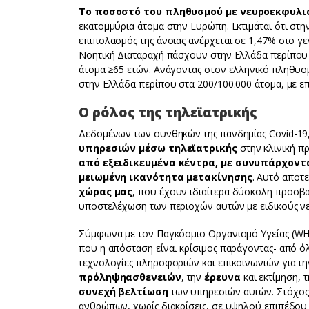
Το ποσοστό του πληθυσμού με νευροεκφυλι
εκατομμύρια άτομα στην Ευρώπη. Εκτιμάται ότι στ
επιπολασμός της άνοιας ανέρχεται σε 1,47% στο γε
Νοητική Διαταραχή πάσχουν στην Ελλάδα περίπου 2
άτομα ≥65 ετών. Ανάγοντας στον ελληνικό πληθυσ
στην Ελλάδα περίπου στα 200/100.000 άτομα, με ε
Ο ρόλος της τηλεϊατρικής
Δεδομένων των συνθηκών της πανδημίας Covid-19,
υπηρεσιών μέσω τηλεϊατρικής
στην κλινική πρ
από εξειδικευμένα κέντρα, με συνυπάρχοντ
μειωμένη ικανότητα μετακίνησης
. Αυτό αποτε
χώρας μας
, που έχουν ιδιαίτερα δύσκολη προσβα
υποστελέχωση των περιοχών αυτών με ειδικούς ν
Σύμφωνα με τον Παγκόσμιο Οργανισμό Υγείας (WHO)
που η απόσταση είναι κρίσιμος παράγοντας- από ό
τεχνολογίες πληροφοριών και επικοινωνιών για τ
πρόληψη
ασθενειών
, την
έρευνα
και εκτίμηση, 
συνεχή βελτίωση
των υπηρεσιών αυτών. Στόχος 
ανθρώπων, χωρίς διακρίσεις, σε υψηλού επιπέδου 