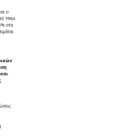
αι ο
από Ήπια
5% στα
ιμάται
ρικών
αση
 και
ς
ώσεις
η