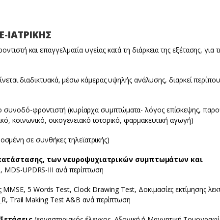
Ε-ΙΑΤΡΙΚΗΣ
ντιστή και επαγγελματία υγείας κατά τη διάρκεια της εξέτασης, για 
γίνεται διαδικτυακά, μέσω κάμερας υψηλής ανάλυσης, διαρκεί περίπου
ο συνοδό-φροντιστή (κυρίαρχα συμπτώματα- λόγος επίσκεψης, παρ
κό, κοινωνικό, οικογενειακό ιστορικό, φαρμακευτική αγωγή)
σμένη σε συνθήκες τηλεϊατρικής)
ς κατάστασης, των νευροψυχιατρικών συμπτωμάτων και
DL, MDS-UPDRS-III ανά περίπτωση
ς MMSE, 5 Words Test, Clock Drawing Test, Δοκιμασίες εκτίμησης λεκ
T_R, Trail Making Test A&B ανά περίπτωση
εξετάσεις
(εργαστηριακός έλεγχος, Αξονική ή Μαγνητική Τομογραφί