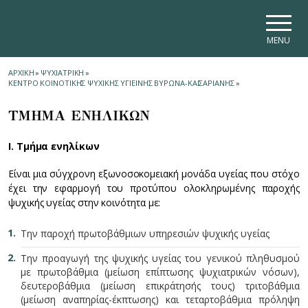
Skip to main navigation
Skip to main content
Skip to page footer
MENU
ΑΡΧΙΚΗ
»
ΨΥΧΙΑΤΡΙΚΗ
»
ΚΕΝΤΡΟ ΚΟΙΝΟΤΙΚΗΣ ΨΥΧΙΚΗΣ ΥΓΙΕΙΝΗΣ ΒΥΡΩΝΑ-ΚΑΙΣΑΡΙΑΝΗΣ
»
ΤΜΗΜΑ ΕΝΗΛΙΚΩΝ
Ι. Τμήμα ενηλίκων
Είναι μια σύγχρονη εξωνοσοκομειακή μονάδα υγείας που στόχο
έχει την εφαρμογή του προτύπου ολοκληρωμένης παροχής
ψυχικής υγείας στην κοινότητα με:
Την παροχή πρωτοβάθμιων υπηρεσιών ψυχικής υγείας
Την προαγωγή της ψυχικής υγείας του γενικού πληθυσμού
με πρωτοβάθμια (μείωση επίπτωσης ψυχιατρικών νόσων),
δευτεροβάθμια (μείωση επικράτησής τους) τριτοβάθμια
(μείωση αναπηρίας-έκπτωσης) και τεταρτοβάθμια πρόληψη