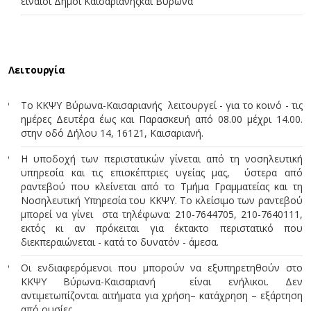
είναιοι Δήμοι Καισαριανήςκαι Βύρωνα
Λειτουργία
Το ΚΚΨΥ Βύρωνα-Καισαριανής λειτουργεί - για το κοινό - τις
ημέρες Δευτέρα έως και Παρασκευή από 08.00 μέχρι 14.00.
στην οδό Δήλου 14, 16121, Καισαριανή.
Η υποδοχή των περιστατικών γίνεται από τη νοσηλευτική
υπηρεσία και τις επισκέπτριες υγείας μας, ύστερα από
ραντεβού που κλείνεται από το Τμήμα Γραμματείας και τη
Νοσηλευτική Υπηρεσία του ΚΚΨΥ. Το κλείσιμο των ραντεβού
μπορεί να γίνει στα τηλέφωνα: 210-7644705, 210-7640111,
εκτός κι αν πρόκειται για έκτακτο περιστατικό που
διεκπεραιώνεται - κατά το δυνατόν - άμεσα.
Οι ενδιαφερόμενοι που μπορούν να εξυπηρετηθούν στο
ΚΚΨΥ Βύρωνα-Καισαριανή είναι ενήλικοι. Δεν
αντιμετωπίζονται αιτήματα για χρήση– κατάχρηση – εξάρτηση
από ουσίες.