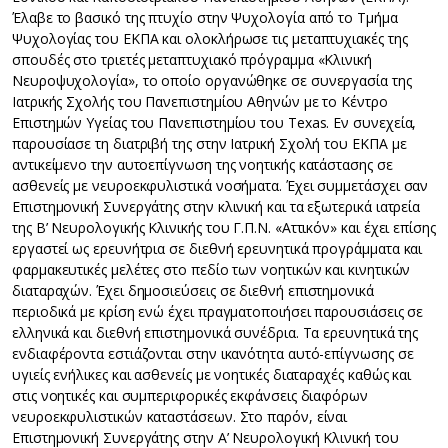
Έλαβε το βασικό της πτυχίο στην Ψυχολογία από το Τμήμα
Ψυχολογίας του ΕΚΠΑ και ολοκλήρωσε τις μεταπτυχιακές της
σπουδές στο τριετές μεταπτυχιακό πρόγραμμα «Κλινική
Νευροψυχολογία», το οποίο οργανώθηκε σε συνεργασία της
Ιατρικής Σχολής του Πανεπιστημίου Αθηνών με το Κέντρο
Επιστημών Υγείας του Πανεπιστημίου του Texas. Εν συνεχεία,
παρουσίασε τη διατριβή της στην Ιατρική Σχολή του ΕΚΠΑ με
αντικείμενο την αυτοεπίγνωση της νοητικής κατάστασης σε
ασθενείς με νευροεκφυλιστικά νοσήματα. Έχει συμμετάσχει σαν
Επιστημονική Συνεργάτης στην κλινική και τα εξωτερικά ιατρεία
της Β’ Νευρολογικής Κλινικής του Γ.Π.Ν. «Αττικόν» και έχει επίσης
εργαστεί ως ερευνήτρια σε διεθνή ερευνητικά προγράμματα και
φαρμακευτικές μελέτες στο πεδίο των νοητικών και κινητικών
διαταραχών. Έχει δημοσιεύσεις σε διεθνή επιστημονικά
περιοδικά με κρίση ενώ έχει πραγματοποιήσει παρουσιάσεις σε
ελληνικά και διεθνή επιστημονικά συνέδρια. Τα ερευνητικά της
ενδιαφέροντα εστιάζονται στην ικανότητα αυτό-επίγνωσης σε
υγιείς ενήλικες και ασθενείς με νοητικές διαταραχές καθώς και
στις νοητικές και συμπεριφορικές εκφάνσεις διαφόρων
νευροεκφυλιστικών καταστάσεων. Στο παρόν, είναι
Επιστημονική Συνεργάτης στην Α’ Νευρολογική Κλινική του